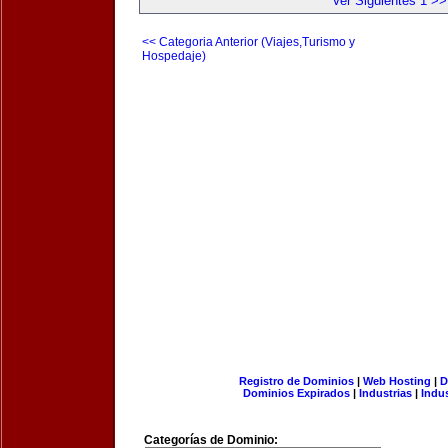
Ver Siguientes 1 >>
<< Categoria Anterior (Viajes,Turismo y
Hospedaje)
Registro de Dominios
|
Web Hosting
|
D
Dominios Expirados
|
Industrias
|
Indu
Categorías de Dominio: