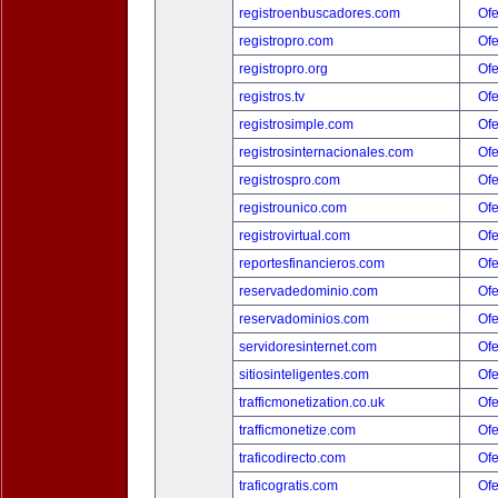
registroenbuscadores.com
Ofe
registropro.com
Ofe
registropro.org
Ofe
registros.tv
Ofe
registrosimple.com
Ofe
registrosinternacionales.com
Ofe
registrospro.com
Ofe
registrounico.com
Ofe
registrovirtual.com
Ofe
reportesfinancieros.com
Ofe
reservadedominio.com
Ofe
reservadominios.com
Ofe
servidoresinternet.com
Ofe
sitiosinteligentes.com
Ofe
trafficmonetization.co.uk
Ofe
trafficmonetize.com
Ofe
traficodirecto.com
Ofe
traficogratis.com
Ofe