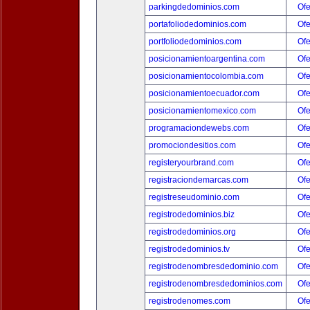
parkingdedominios.com
Ofe
portafoliodedominios.com
Ofe
portfoliodedominios.com
Ofe
posicionamientoargentina.com
Ofe
posicionamientocolombia.com
Ofe
posicionamientoecuador.com
Ofe
posicionamientomexico.com
Ofe
programaciondewebs.com
Ofe
promociondesitios.com
Ofe
registeryourbrand.com
Ofe
registraciondemarcas.com
Ofe
registreseudominio.com
Ofe
registrodedominios.biz
Ofe
registrodedominios.org
Ofe
registrodedominios.tv
Ofe
registrodenombresdedominio.com
Ofe
registrodenombresdedominios.com
Ofe
registrodenomes.com
Ofe