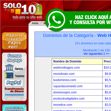
Dominios de la Categoría -
Web H
151 dominios en esta categ
Mostrando 1 de 150
Ver siguientes 1 >>
Nombre de Dominio
Prec
webhostingpro.com
$20,
monetizalo.com
$9,
tusdominios.com
$5,
capacitacionweb.com
$5,
dominiospro.com
$5,
productosdigitales.com
$4,
monetice.com
$3,