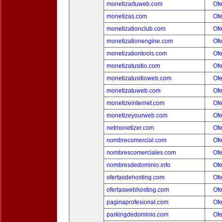
monetizartuweb.com
Ofe
monetizas.com
Ofe
monetizationclub.com
Ofe
monetizationengine.com
Ofe
monetizationtools.com
Ofe
monetizatusitio.com
Ofe
monetizatusitioweb.com
Ofe
monetizatuweb.com
Ofe
monetizeinternet.com
Ofe
monetizeyourweb.com
Ofe
netmonetizer.com
Ofe
nombrecomercial.com
Ofe
nombrescomerciales.com
Ofe
nombresdedominio.info
Ofe
ofertasdehosting.com
Ofe
ofertaswebhosting.com
Ofe
paginaprofesional.com
Ofe
parkingdedominio.com
Ofe