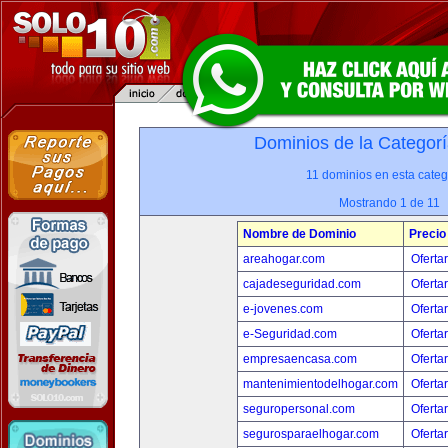
Dominios de la Categorí
11 dominios en esta categ
Mostrando 1 de 11
Nombre de Dominio
Precio
areahogar.com
Oferta
cajadeseguridad.com
Oferta
e-jovenes.com
Oferta
e-Seguridad.com
Oferta
empresaencasa.com
Oferta
mantenimientodelhogar.com
Oferta
seguropersonal.com
Oferta
segurosparaelhogar.com
Oferta