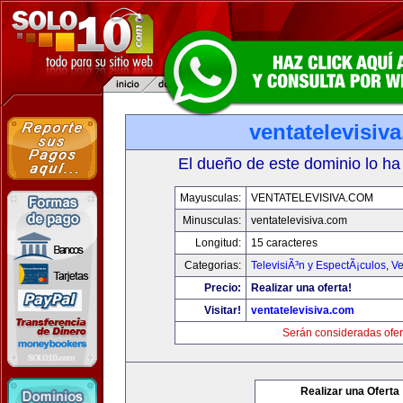
ventatelevisiv
El dueño de este dominio lo ha
Mayusculas:
VENTATELEVISIVA.COM
Minusculas:
ventatelevisiva.com
Longitud:
15 caracteres
Categorias:
TelevisiÃ³n y EspectÃ¡culos
,
Ve
Precio:
Realizar una oferta!
Visitar!
ventatelevisiva.com
Serán consideradas ofer
Realizar una Oferta