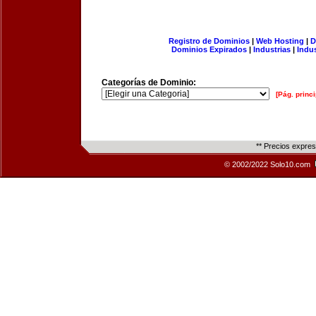
Registro de Dominios
|
Web Hosting
|
D
Dominios Expirados
|
Industrias
|
Indu
Categorías de Dominio:
[Pág. princi
** Precios expre
© 2002/2022 Solo10.com