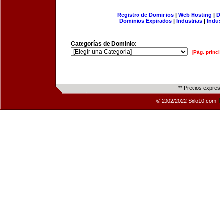
Registro de Dominios
|
Web Hosting
|
D
Dominios Expirados
|
Industrias
|
Indu
Categorías de Dominio:
[Pág. princi
** Precios expre
© 2002/2022 Solo10.com