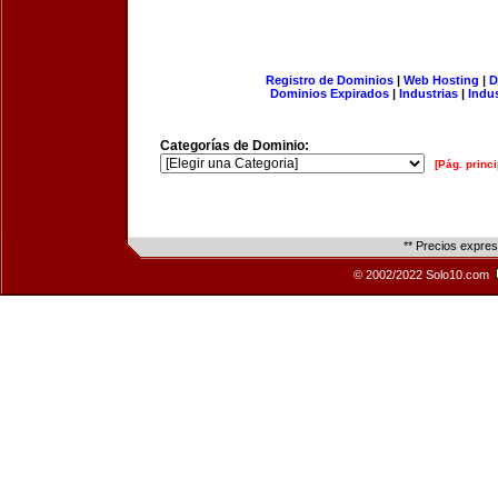
Registro de Dominios
|
Web Hosting
|
D
Dominios Expirados
|
Industrias
|
Indu
Categorías de Dominio:
[Pág. princi
** Precios expre
© 2002/2022 Solo10.com