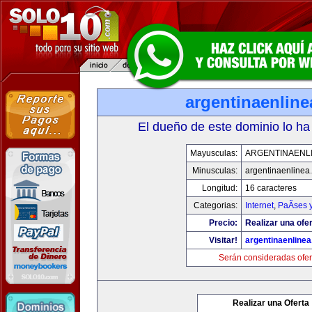
argentinaenlin
El dueño de este dominio lo ha
Mayusculas:
ARGENTINAENL
Minusculas:
argentinaenlinea
Longitud:
16 caracteres
Categorias:
Internet
,
PaÃ­ses 
Precio:
Realizar una ofer
Visitar!
argentinaenline
Serán consideradas ofer
Realizar una Oferta