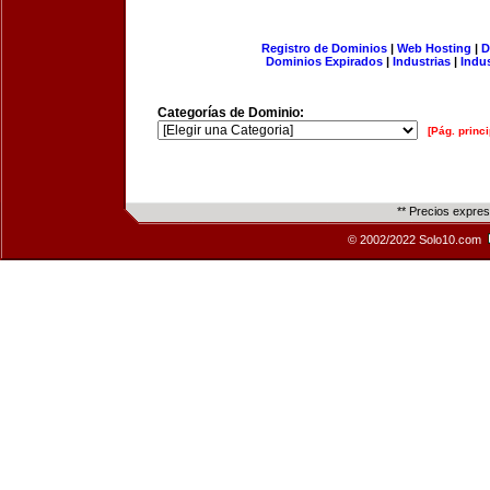
Registro de Dominios
|
Web Hosting
|
D
Dominios Expirados
|
Industrias
|
Indu
Categorías de Dominio:
[Pág. princi
** Precios expre
© 2002/2022 Solo10.com