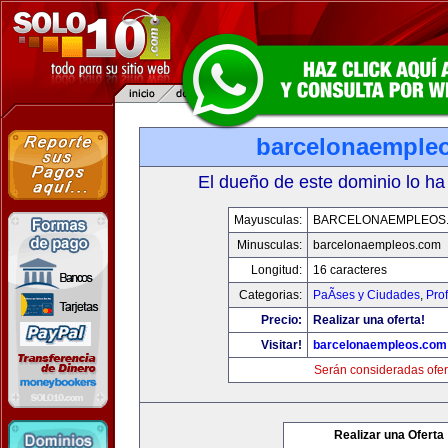
barcelonaemple
El dueño de este dominio lo ha
Mayusculas:
BARCELONAEMPLEOS
Minusculas:
barcelonaempleos.com
Longitud:
16 caracteres
Categorias:
PaÃ­ses y Ciudades
,
Pro
Precio:
Realizar una oferta!
Visitar!
barcelonaempleos.com
Serán consideradas ofer
Realizar una Oferta