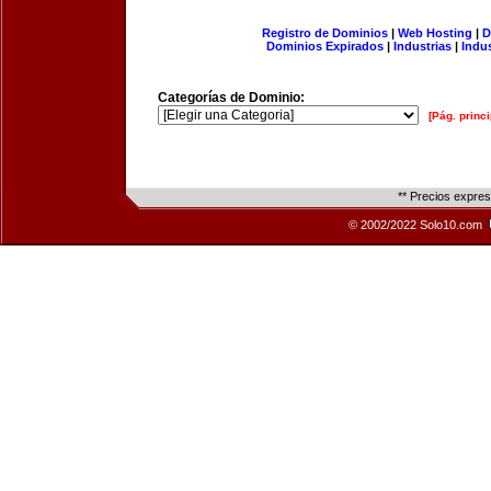
Registro de Dominios
|
Web Hosting
|
D
Dominios Expirados
|
Industrias
|
Indu
Categorías de Dominio:
[Pág. princi
** Precios expre
© 2002/2022 Solo10.com