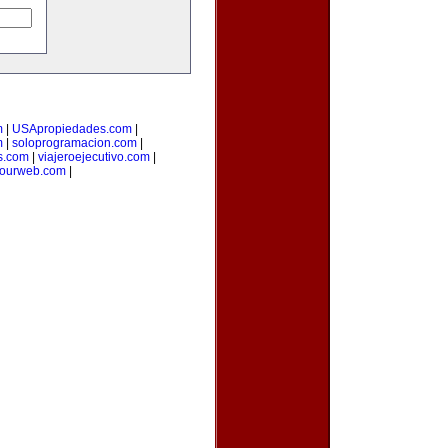
m
|
USApropiedades.com
|
m
|
soloprogramacion.com
|
s.com
|
viajeroejecutivo.com
|
yourweb.com
|