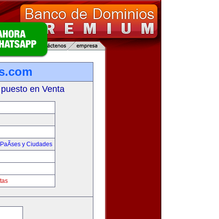
s.com
 puesto en Venta
PaÃ­ses y Ciudades
tas