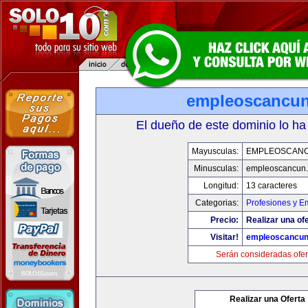
empleoscancu
El dueño de este dominio lo ha
Mayusculas:
EMPLEOSCAN
Minusculas:
empleoscancun
Longitud:
13 caracteres
Categorias:
Profesiones y E
Precio:
Realizar una ofe
Visitar!
empleoscancu
Serán consideradas ofer
Realizar una Oferta