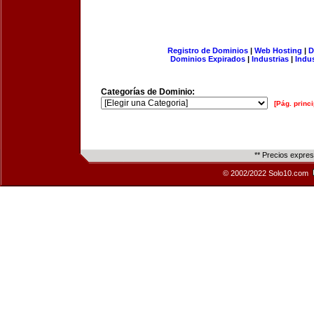
Registro de Dominios
|
Web Hosting
|
D
Dominios Expirados
|
Industrias
|
Indu
Categorías de Dominio:
[Pág. princi
** Precios expre
© 2002/2022 Solo10.com