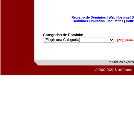
Registro de Dominios
|
Web Hosting
|
D
Dominios Expirados
|
Industrias
|
Indu
Categorías de Dominio:
[Pág. princi
** Precios expre
© 2002/2022 Solo10.com