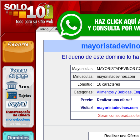
mayoristadevin
El dueño de este dominio lo ha
Mayusculas:
MAYORISTADEVINOS.C
Minusculas:
mayoristadevinos.com
Longitud:
16 caracteres
Categorias:
Alimentos y Bebidas
,
Emp
Precio:
Realizar una oferta!
Visitar!
mayoristadevinos.com
Serán consideradas ofer
Realizar una Oferta