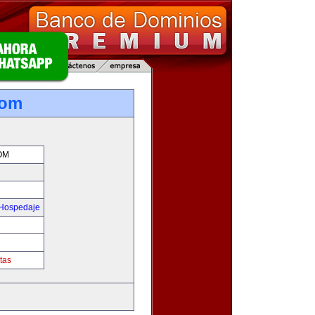
com
OM
 Hospedaje
tas