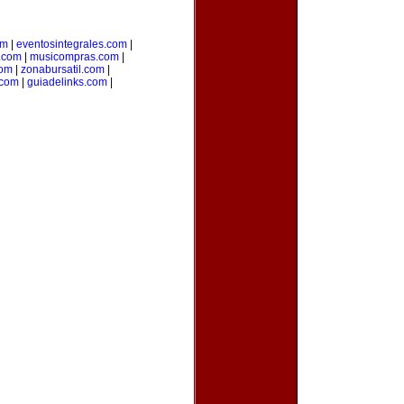
om
|
eventosintegrales.com
|
.com
|
musicompras.com
|
com
|
zonabursatil.com
|
.com
|
guiadelinks.com
|