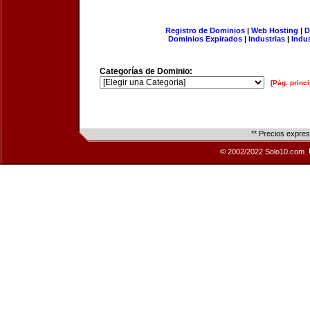
Registro de Dominios
|
Web Hosting
|
D
Dominios Expirados
|
Industrias
|
Indu
Categorías de Dominio:
[Pág. princi
** Precios expre
© 2002/2022 Solo10.com