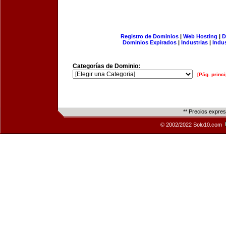
Registro de Dominios
|
Web Hosting
|
D
Dominios Expirados
|
Industrias
|
Indu
Categorías de Dominio:
[Pág. princi
** Precios expre
© 2002/2022 Solo10.com