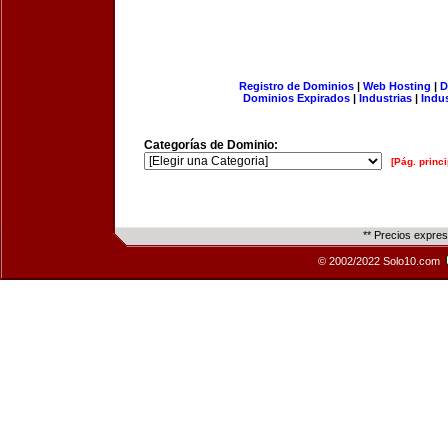
Registro de Dominios
|
Web Hosting
|
D
Dominios Expirados
|
Industrias
|
Indu
Categorías de Dominio:
[Pág. princi
** Precios expre
© 2002/2022 Solo10.com