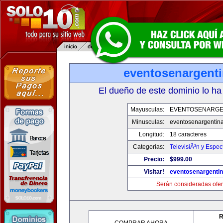
eventosenargent
El dueño de este dominio lo ha
Mayusculas:
EVENTOSENARGE
Minusculas:
eventosenargentin
Longitud:
18 caracteres
Categorias:
TelevisiÃ³n y Espec
Precio:
$999.00
Visitar!
eventosenargenti
Serán consideradas ofer
R