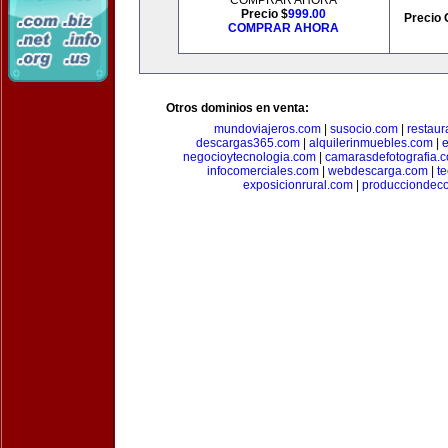
COMPRAR AHORA
Precio $
999.00
Precio 
COMPRAR AHORA
Otros dominios en venta:
mundoviajeros.com
|
susocio.com
|
restaur
descargas365.com
|
alquilerinmuebles.com
|
e
negocioytecnologia.com
|
camarasdefotografia.
infocomerciales.com
|
webdescarga.com
|
t
exposicionrural.com
|
producciondec