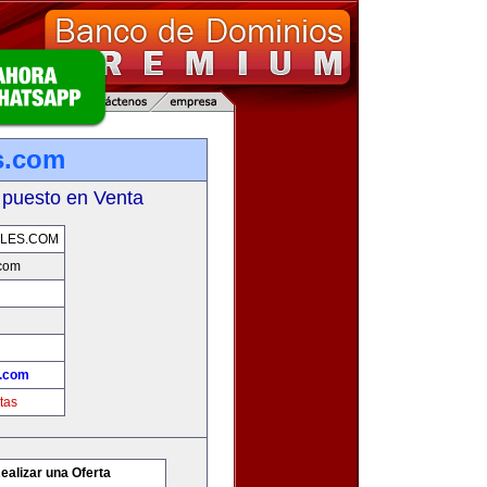
s.com
 puesto en Venta
LES.COM
.com
s.com
tas
ealizar una Oferta