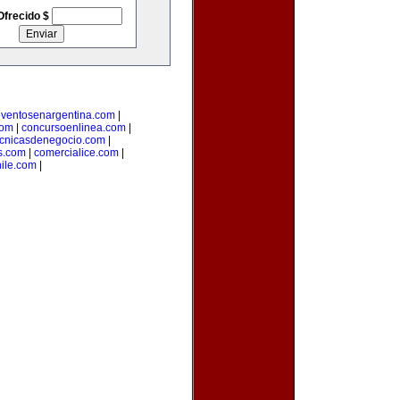
Ofrecido $
ventosenargentina.com
|
com
|
concursoenlinea.com
|
ecnicasdenegocio.com
|
s.com
|
comercialice.com
|
hile.com
|