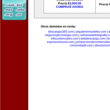
COMPRAR AHORA
Precio $
3,000.00
Precio 
COMPRAR AHORA
Otros dominios en venta:
descargas365.com
|
alquilerinmuebles.com
|
e
negocioytecnologia.com
|
camarasdefotografia.
infocomerciales.com
|
webdescarga.com
|
t
exposicionrural.com
|
producciondecomerciale
comunidadit.com
|
directorioc