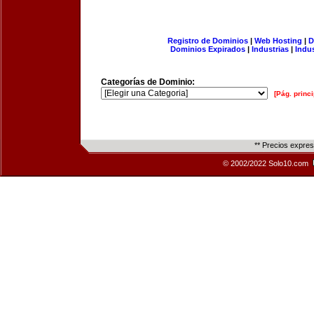
Registro de Dominios
|
Web Hosting
|
D
Dominios Expirados
|
Industrias
|
Indu
Categorías de Dominio:
[Pág. princi
** Precios expre
© 2002/2022 Solo10.com