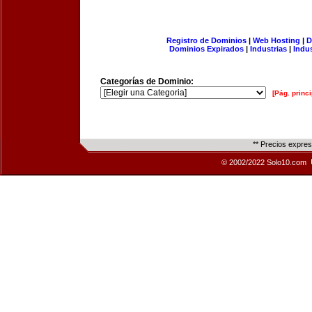
Registro de Dominios
|
Web Hosting
|
D
Dominios Expirados
|
Industrias
|
Indu
Categorías de Dominio:
[Pág. princi
** Precios expre
© 2002/2022 Solo10.com