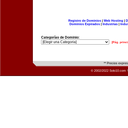
Registro de Dominios
|
Web Hosting
|
D
Dominios Expirados
|
Industrias
|
Indu
Categorías de Dominio:
[Pág. princi
** Precios expre
© 2002/2022 Solo10.com