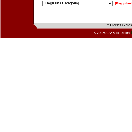
[Pág. princi
** Precios expre
© 2002/2022 Solo10.com