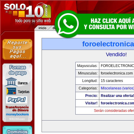
foroelectronic
Vendido!
Mayusculas:
FOROELECTRONIC
Minusculas:
foroelectronica.com
Longitud:
15 caracteres
Categorias:
Miscelaneas (varios
Precio:
Realizar una oferta
Visitar!
foroelectronica.co
Serán consideradas ofer