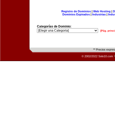
Registro de Dominios
|
Web Hosting
|
D
Dominios Expirados
|
Industrias
|
Indu
Categorías de Dominio:
[Pág. princi
** Precios expre
© 2002/2022 Solo10.com