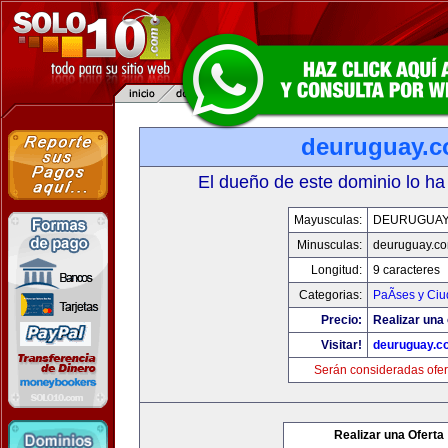
deuruguay.
El dueño de este dominio lo ha
Mayusculas:
DEURUGUAY
Minusculas:
deuruguay.c
Longitud:
9 caracteres
Categorias:
PaÃ­ses y Ci
Precio:
Realizar una 
Visitar!
deuruguay.c
Serán consideradas ofer
Realizar una Oferta