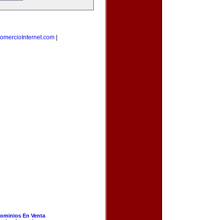
omercioInternet.com
|
ominios En Venta