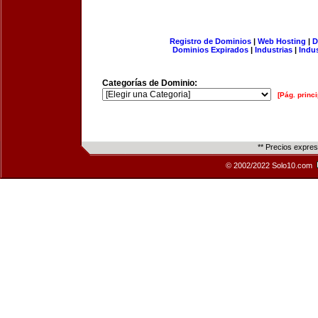
Registro de Dominios
|
Web Hosting
|
D
Dominios Expirados
|
Industrias
|
Indu
Categorías de Dominio:
[Pág. princi
** Precios expre
© 2002/2022 Solo10.com