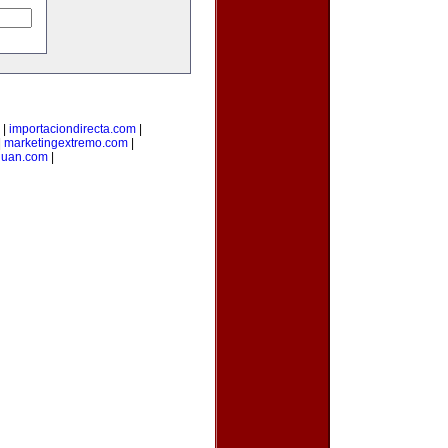
|
importaciondirecta.com
|
|
marketingextremo.com
|
juan.com
|