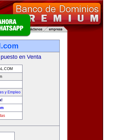
l.com
 puesto en Venta
AL.COM
om
nes y Empleo
a!
om
tas