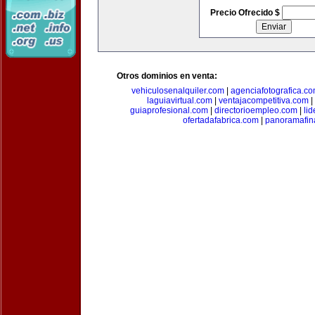
Precio Ofrecido $
Otros dominios en venta:
vehiculosenalquiler.com
|
agenciafotografica.c
laguiavirtual.com
|
ventajacompetitiva.com
|
guiaprofesional.com
|
directorioempleo.com
|
li
ofertadafabrica.com
|
panoramafin