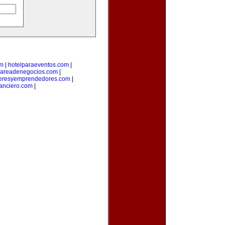
om
|
hotelparaeventos.com
|
areadenegocios.com
|
deresyemprendedores.com
|
anciero.com
|