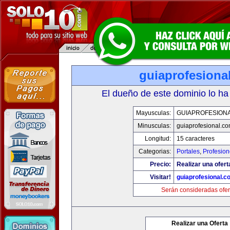
guiaprofesiona
El dueño de este dominio lo ha
Mayusculas:
GUIAPROFESION
Minusculas:
guiaprofesional.c
Longitud:
15 caracteres
Categorias:
Portales
,
Profesio
Precio:
Realizar una ofert
Visitar!
guiaprofesional.c
Serán consideradas ofer
Realizar una Oferta