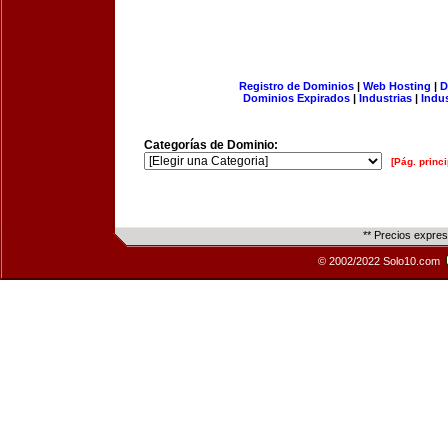
Registro de Dominios
|
Web Hosting
|
D
Dominios Expirados
|
Industrias
|
Indu
Categorías de Dominio:
[Pág. princi
** Precios expre
© 2002/2022 Solo10.com