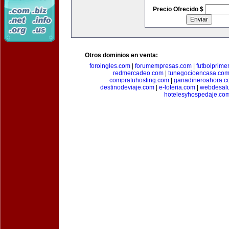
Precio Ofrecido $
Otros dominios en venta:
foroingles.com
|
forumempresas.com
|
futbolprime
redmercadeo.com
|
tunegocioencasa.co
compratuhosting.com
|
ganadineroahora.c
destinodeviaje.com
|
e-loteria.com
|
webdesal
hotelesyhospedaje.co