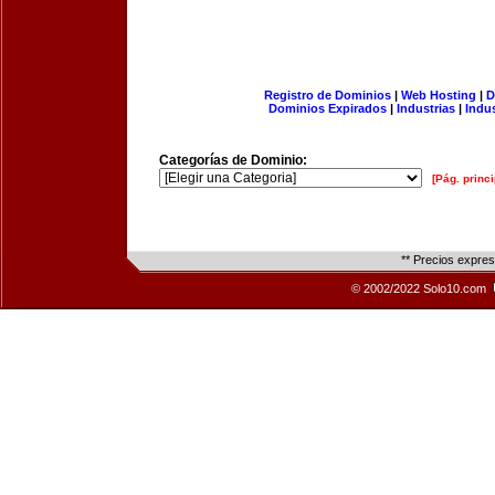
Registro de Dominios
|
Web Hosting
|
D
Dominios Expirados
|
Industrias
|
Indu
Categorías de Dominio:
[Pág. princi
** Precios expre
© 2002/2022 Solo10.com