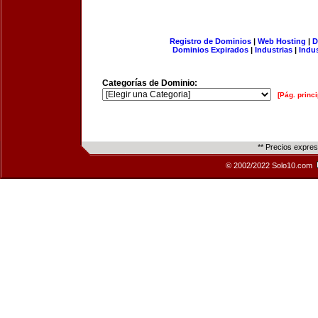
Registro de Dominios
|
Web Hosting
|
D
Dominios Expirados
|
Industrias
|
Indu
Categorías de Dominio:
[Pág. princi
** Precios expre
© 2002/2022 Solo10.com