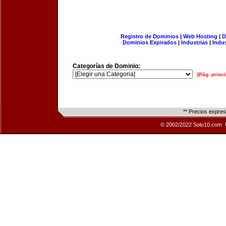
Registro de Dominios
|
Web Hosting
|
D
Dominios Expirados
|
Industrias
|
Indu
Categorías de Dominio:
[Pág. princi
** Precios expre
© 2002/2022 Solo10.com