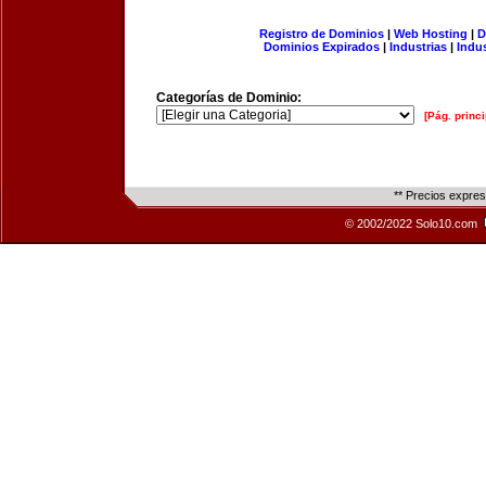
Registro de Dominios
|
Web Hosting
|
D
Dominios Expirados
|
Industrias
|
Indu
Categorías de Dominio:
[Pág. princi
** Precios expre
© 2002/2022 Solo10.com