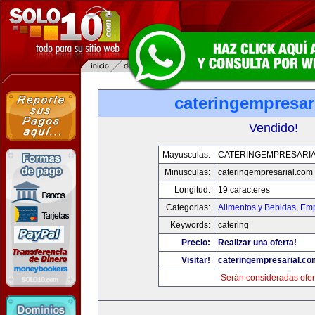
cateringempresar
Vendido!
Mayusculas:
CATERINGEMPRESARI
Minusculas:
cateringempresarial.com
Longitud:
19 caracteres
Categorias:
Alimentos y Bebidas
,
Emp
Keywords:
catering
Precio:
Realizar una oferta!
Visitar!
cateringempresarial.co
Serán consideradas ofer