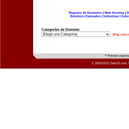
Registro de Dominios
|
Web Hosting
|
D
Dominios Expirados
|
Industrias
|
Indu
Categorías de Dominio:
[Pág. princi
** Precios expre
© 2002/2022 Solo10.com