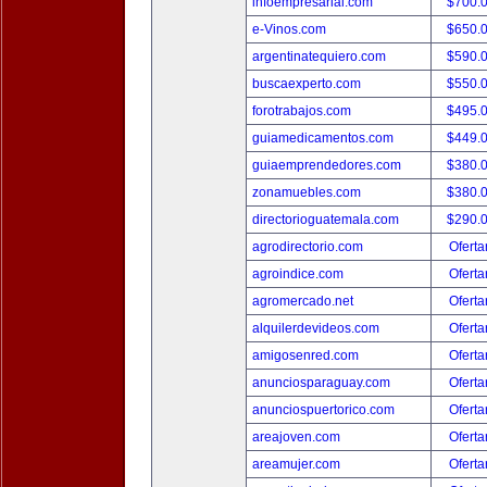
infoempresarial.com
$700.
e-Vinos.com
$650.
argentinatequiero.com
$590.
buscaexperto.com
$550.
forotrabajos.com
$495.
guiamedicamentos.com
$449.
guiaemprendedores.com
$380.
zonamuebles.com
$380.
directorioguatemala.com
$290.
agrodirectorio.com
Oferta
agroindice.com
Oferta
agromercado.net
Oferta
alquilerdevideos.com
Oferta
amigosenred.com
Oferta
anunciosparaguay.com
Oferta
anunciospuertorico.com
Oferta
areajoven.com
Oferta
areamujer.com
Oferta