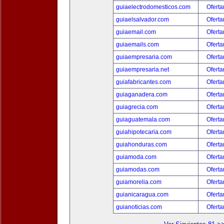
guiaelectrodomesticos.com
Oferta
guiaelsalvador.com
Oferta
guiaemail.com
Oferta
guiaemails.com
Oferta
guiaempresaria.com
Oferta
guiaempresaria.net
Oferta
guiafabricantes.com
Oferta
guiaganadera.com
Oferta
guiagrecia.com
Oferta
guiaguatemala.com
Oferta
guiahipotecaria.com
Oferta
guiahonduras.com
Oferta
guiamoda.com
Oferta
guiamodas.com
Oferta
guiamorelia.com
Oferta
guianicaragua.com
Oferta
guianoticias.com
Oferta