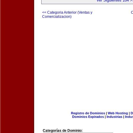
Ver Siguientes 104 >
<< Categoria Anterior (Ventas y
C
Comercializacion)
Registro de Dominios
|
Web Hosting
|
D
Dominios Expirados
|
Industrias
|
Indu
Categorías de Dominio: