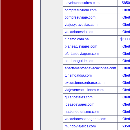
ilovebuenosaires.com
$850
compresuvuelo.com
Ofer
compresuviaje.com
Ofer
viajesytravesias.com
Ofer
vacacionesrio.com
Ofer
turismo.com.pa
$5,00
planeatusviajes.com
Ofer
ofertasdeviagem.com
Ofer
cordobaguide.com
Ofer
apartamentosdevacaciones.com
Ofer
turismoaldia.com
Ofer
excursionesenbarco.com
Ofer
viajesenvacaciones.com
Ofer
guiahostales.com
Ofer
ideasdeviajes.com
Ofer
haciendoturismo.com
Ofer
vacacionescartagena.com
Ofer
mundoviajeros.com
$350