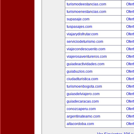
turismodeestancias.com
Ofer
turismoenestancias.com
Ofer
supasaje.com
Ofer
tuspasajes.com
Ofer
viajarydisfrutar.com
Ofer
serviciodeturismo.com
Ofer
viajecondescuento.com
Ofer
viajerosaventureros.com
Ofer
guiadeactividades.com
Ofer
guiabuzios.com
Ofer
ciudadturistica.com
Ofer
turismoenbogota.com
Ofer
guiasdelviajero.com
Ofer
guiadecaracas.com
Ofer
conozcaperu.com
Ofer
argentinateamo.com
Ofer
altacordoba.com
Ofer