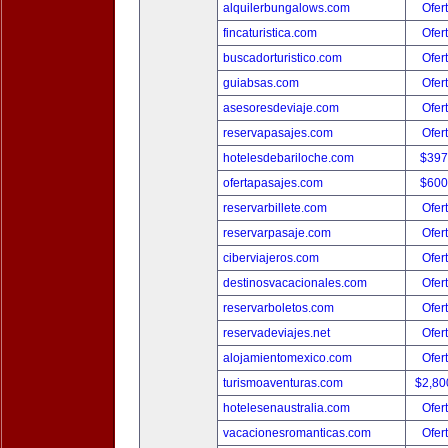
alquilerbungalows.com
Ofer
fincaturistica.com
Ofer
buscadorturistico.com
Ofer
guiabsas.com
Ofer
asesoresdeviaje.com
Ofer
reservapasajes.com
Ofer
hotelesdebariloche.com
$397
ofertapasajes.com
$600
reservarbillete.com
Ofer
reservarpasaje.com
Ofer
ciberviajeros.com
Ofer
destinosvacacionales.com
Ofer
reservarboletos.com
Ofer
reservadeviajes.net
Ofer
alojamientomexico.com
Ofer
turismoaventuras.com
$2,80
hotelesenaustralia.com
Ofer
vacacionesromanticas.com
Ofer