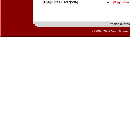
[Pág. princi
** Precios expre
© 2002/2022 Solo10.com