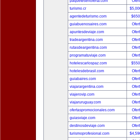
paquetesenoferta.com
Ofer
turismo.cr
$5,00
agentedeturismo.com
$650
guiabuenosaires.com
Ofer
apuntesdeviaje.com
Ofer
tradeargentina.com
Ofer
rutasdeargentina.com
Ofer
programatuviaje.com
Ofer
hotelescarlospaz.com
$550
hotelesdebrasil.com
Ofer
guiabaires.com
Ofer
viajarargentina.com
Ofer
viajerovip.com
Ofer
viajaruruguay.com
Ofer
ofertaspromocionales.com
Ofer
guiasviaje.com
Ofer
destinosdeviaje.com
Ofer
turismoprofesional.com
$4,59